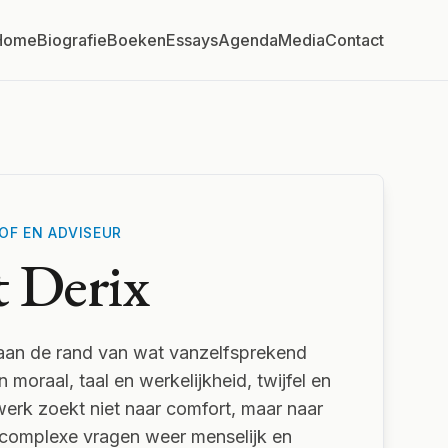
Home
Biografie
Boeken
Essays
Agenda
Media
Contact
OF EN ADVISEUR
 Derix
k aan de rand van wat vanzelfsprekend
n moraal, taal en werkelijkheid, twijfel en
werk zoekt niet naar comfort, maar naar
 complexe vragen weer menselijk en