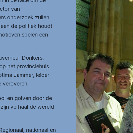
jn in de race om de
ctor van
rs onderzoek zullen
leen de politiek houdt
motieven spelen een
uverneur Donkers,
p het provinciehuis.
otima Jammer, leider
e veroveren.
bol en golven door de
 zijn verhaal de wereld
 Regionaal, nationaal en