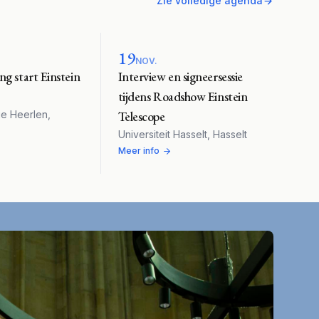
Zie volledige agenda
19
NOV.
ing start Einstein
Interview en signeersessie
tijdens Roadshow Einstein
ge Heerlen
,
Telescope
Universiteit Hasselt
,
Hasselt
Meer info