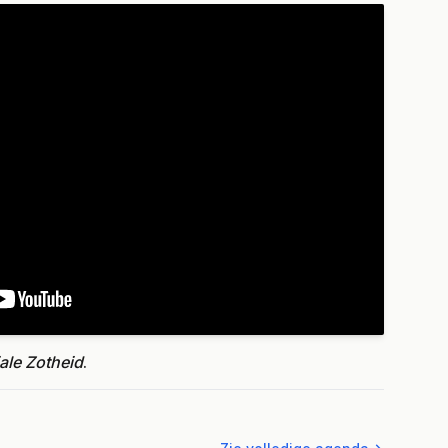
ale Zotheid
.