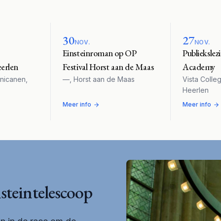
30
27
NOV.
NOV.
Einsteinroman op OP
Publiekslez
erlen
Festival Horst aan de Maas
Academy
nicanen
,
—
,
Horst aan de Maas
Vista Colle
Heerlen
Meer info
Meer info
nsteintelescoop