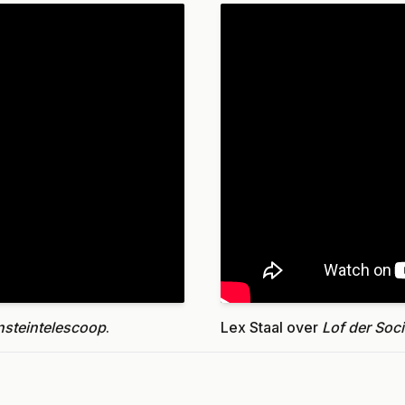
insteintelescoop
.
Lex Staal over
Lof der Soci