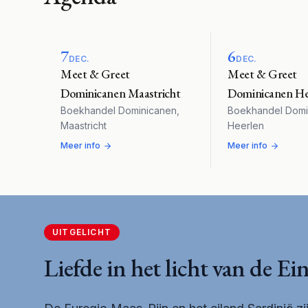
7
6
DEC.
DEC.
Meet & Greet
Meet & Greet
Dominicanen Maastricht
Dominicanen He
Boekhandel Dominicanen
,
Boekhandel Domi
Maastricht
Heerlen
Meer info
Meer info
UITGELICHT
Liefde in het licht van de Ei