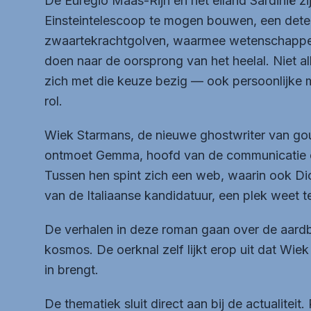
De Euregio Maas-Rijn en het eiland Sardinië zi
Einsteintelescoop te mogen bouwen, een dete
zwaartekrachtgolven, waarmee wetenschappe
doen naar de oorsprong van het heelal. Niet al
zich met die keuze bezig — ook persoonlijke 
rol.
Wiek Starmans, de nieuwe ghostwriter van go
ontmoet Gemma, hoofd van de communicatie o
Tussen hen spint zich een web, waarin ook Di
van de Italiaanse kandidatuur, een plek weet t
De verhalen in deze roman gaan over de aard
kosmos. De oerknal zelf lijkt erop uit dat Wiek
in brengt.
De thematiek sluit direct aan bij de actualiteit.